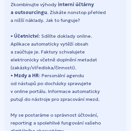
Zkombinujte výhody
interní účtárny
a outsourcingu
. Získáte nonstop přehled
a nižší náklady. Jak to funguje?
•
Účetnictví
: Sdílíte doklady online.
Aplikace automaticky vytěží obsah
a zaúčtuje je. Faktury schvalujete
elektronicky včetně doplnění metadat
(zakázky/střediska/činnosti).
•
Mzdy a HR
: Personální agendu
od nástupů po docházky spravujete
v online portálu. Informace automaticky
putují do nástroje pro zpracování mezd.
My se postaráme o správnost účtování,
reporting a spolehlivé fungování vašeho
digitálního ekosystému.