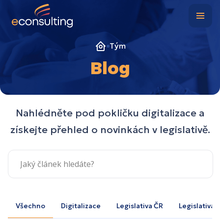
Digitální kancelář
Případové studie
Tým
Blog
O nás
Blog
AI Accounting
Nahlédněte pod pokličku digitalizace a
získejte přehled o novinkách v legislativě.
Kontakt
Virtuální CFO
Klientská zóna
Nezávazně poptat
Všechno
Digitalizace
Legislativa ČR
Legislativa 