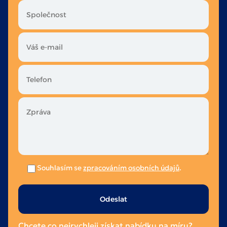
Souhlasím se
zpracováním osobních údajů
.
Ponechte
toto
pole
Chcete co nejrychleji získat nabídku na míru?