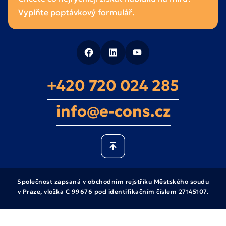
prázdné.
Vyplňte
poptávkový formulář
.
+420 720 024 285
info@e-cons.cz
Společnost zapsaná v obchodním rejstříku Městského soudu
v Praze, vložka C 99676 pod identifikačním číslem 27145107.