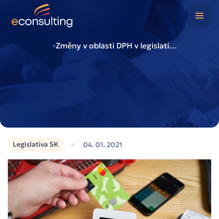
Digitální kancelář
Případové studie
Změny v oblasti DPH v legislativě Slovenské republiky od 1.1.2021
O nás
Blog
Kontakt
Legislativa SK
04. 01. 2021
Klientská zóna
Nezávazně poptat