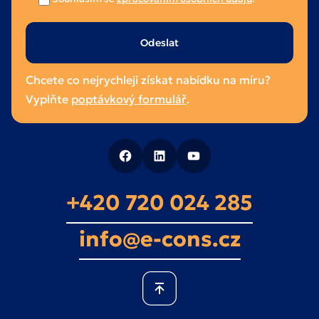
Ponechte
toto
pole
Chcete co nejrychleji získat nabídku na míru?
prázdné.
Vyplňte
poptávkový formulář
.
+420 720 024 285
info@e-cons.cz