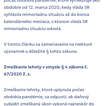
počas obdobia pandémie, ktoré vymedzuje ako
obdobie od 12. marca 2020, kedy vláda SR
vyhlásila mimoriadnu situáciu až do konca
kalendárneho mesiaca, v ktorom vláda SR
mimoriadnu situáciu odvolá.
V tomto článku sa zameriavame na niektoré
významné a dôležité § tohto zákona.
Zmeškanie lehoty v zmysle § 4 zákona č.
67/2020 Z. z.
Zmeškanie lehoty, ktorá uplynula počas
obdobia pandémie, sa odpustí, ak daňový
subjekt zmeškaný úkon vykoná najneskôr do