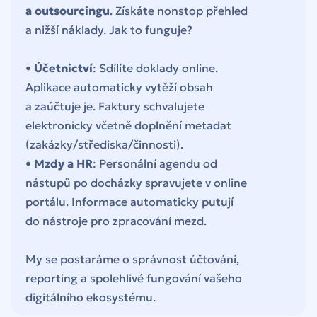
a outsourcingu
. Získáte nonstop přehled
a nižší náklady. Jak to funguje?
•
Účetnictví
: Sdílíte doklady online.
Aplikace automaticky vytěží obsah
a zaúčtuje je. Faktury schvalujete
elektronicky včetně doplnění metadat
(zakázky/střediska/činnosti).
•
Mzdy a HR
: Personální agendu od
nástupů po docházky spravujete v online
portálu. Informace automaticky putují
do nástroje pro zpracování mezd.
My se postaráme o správnost účtování,
reporting a spolehlivé fungování vašeho
digitálního ekosystému.