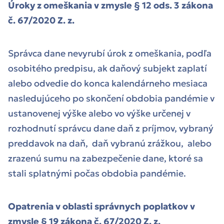
Úroky z omeškania v zmysle § 12 ods. 3 zákona
č. 67/2020 Z. z.
Správca dane nevyrubí úrok z omeškania, podľa
osobitého predpisu, ak daňový subjekt zaplatí
alebo odvedie do konca kalendárneho mesiaca
nasledujúceho po skončení obdobia pandémie v
ustanovenej výške alebo vo výške určenej v
rozhodnutí správcu dane daň z príjmov, vybraný
preddavok na daň, daň vybranú zrážkou, alebo
zrazenú sumu na zabezpečenie dane, ktoré sa
stali splatnými počas obdobia pandémie.
Opatrenia v oblasti správnych poplatkov v
zmysle § 19 zákona č. 67/2020 Z. z.