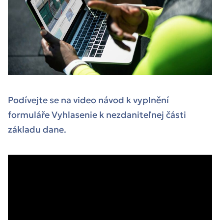
Podívejte se na video návod k vyplnění
formuláře Vyhlasenie k nezdaniteľnej části
základu dane.