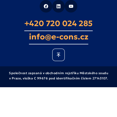
+420 720 024 285
info@e-cons.cz
Společnost zapsaná v obchodním rejstříku Městského soudu
v Praze, vložka C 99676 pod identifikačním číslem 27145107.