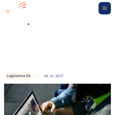
Digitální kancelář
Případové studie
Videonávod: Vyhlasenie k nezdaniteľnej časti základu dane 2018
O nás
Blog
Kontakt
Legislativa SK
29. 12. 2017
Klientská zóna
Nezávazně poptat