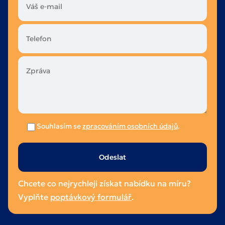
Souhlasím se
zpracováním osobních údajů
.
Ponechte
toto
pole
Chcete co nejrychleji získat nabídku na míru?
prázdné.
Vyplňte
poptávkový formulář
.