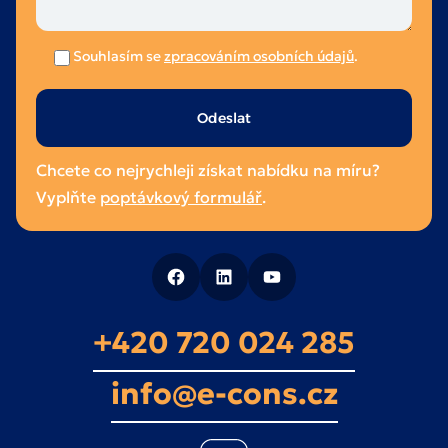
Souhlasím se
zpracováním osobních údajů
.
Ponechte
toto
pole
Chcete co nejrychleji získat nabídku na míru?
prázdné.
Vyplňte
poptávkový formulář
.
+420 720 024 285
info@e-cons.cz