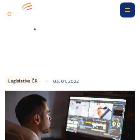
Digitální kancelář
Případové studie
Video manuál – Prohlášení poplatníka na rok 2022
O nás
Blog
Legislativa ČR
03. 01. 2022
Kontakt
Klientská zóna
Nezávazně poptat