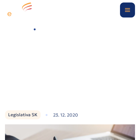
Digitální kancelář
Případové studie
Souhrnný přehled novinek v legislativě Slovenské republiky v oblasti daně z příjmu právnických osob od 1.1.2020
O nás
Blog
Kontakt
Klientská zóna
Legislativa SK
23. 12. 2020
Nezávazně poptat