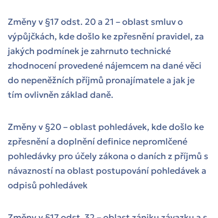
Změny v §17 odst. 20 a 21 – oblast smluv o
výpůjčkách, kde došlo ke zpřesnění pravidel, za
jakých podmínek je zahrnuto technické
zhodnocení provedené nájemcem na dané věci
do nepeněžních příjmů pronajímatele a jak je
tím ovlivněn základ daně.
Změny v §20 – oblast pohledávek, kde došlo ke
zpřesnění a doplnění definice nepromlčené
pohledávky pro účely zákona o daních z příjmů s
návazností na oblast postupování pohledávek a
odpisů pohledávek
Změny v §17 odst. 32 – oblast zániku závazku a s