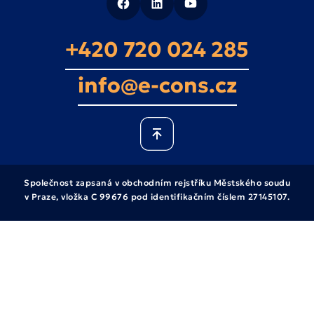
+420 720 024 285
info@e-cons.cz
Společnost zapsaná v obchodním rejstříku Městského soudu
v Praze, vložka C 99676 pod identifikačním číslem 27145107.