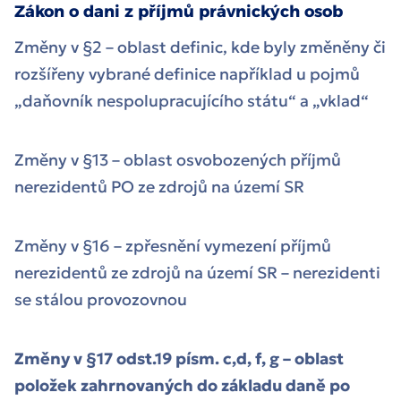
Zákon o dani z příjmů právnických osob
Změny v §2 – oblast definic, kde byly změněny či
rozšířeny vybrané definice například u pojmů
„daňovník nespolupracujícího státu“ a „vklad“
Změny v §13 – oblast osvobozených příjmů
nerezidentů PO ze zdrojů na území SR
Změny v §16 – zpřesnění vymezení příjmů
nerezidentů ze zdrojů na území SR – nerezidenti
se stálou provozovnou
Změny v §17 odst.19 písm. c,d, f, g – oblast
položek zahrnovaných do základu daně po