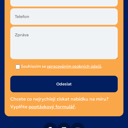
Souhlasím se
zpracováním osobních údajů
.
Ponechte
toto
pole
Chcete co nejrychleji získat nabídku na míru?
prázdné.
Vyplňte
poptávkový formulář
.