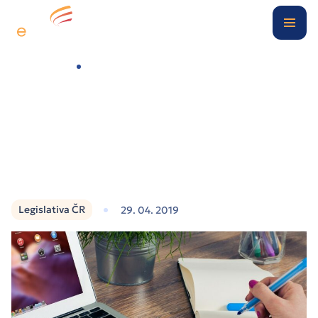
Digitální kancelář
Případové studie
Pravidla pro odvádění DPH u poukazů účinná od 1.4.2019
O nás
Blog
Kontakt
Legislativa ČR
29. 04. 2019
Klientská zóna
Nezávazně poptat