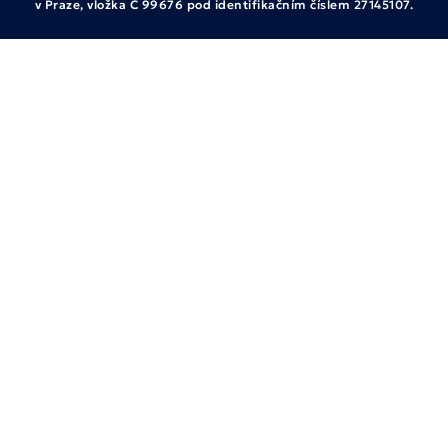
v Praze, vložka C 99676 pod identifikačním číslem 27145107.