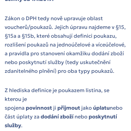
Zákon o DPH tedy nově upravuje oblast
voucherů/poukazů. Jejich úpravu najdeme v §15,
§15a a §15b, které obsahují definici poukazu,
rozlišení poukazů na jednoúčelové a víceúčelové,
a pravidla pro stanovení okamžiku dodání zboží
nebo poskytnutí služby (tedy uskutečnění
zdanitelného plnění) pro oba typy poukazů.
Z hlediska definice je poukazem listina, se
kterou je
spojena
povinnost
ji
přijmout
jako
úplatu
nebo
část úplaty za
dodání zboží
nebo
poskytnutí
služby
.