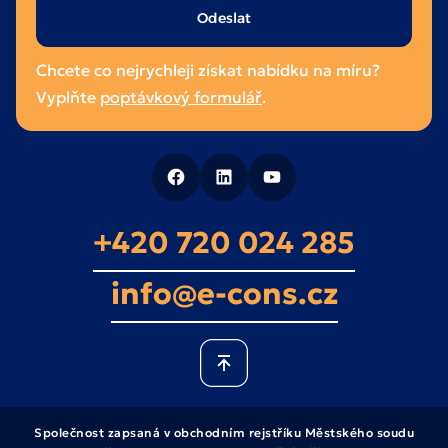
Ponechte
toto
pole
Chcete co nejrychleji získat nabídku na míru?
prázdné.
Vyplňte
poptávkový formulář
.
+420 720 024 285
info@e-cons.cz
Společnost zapsaná v obchodním rejstříku Městského soudu