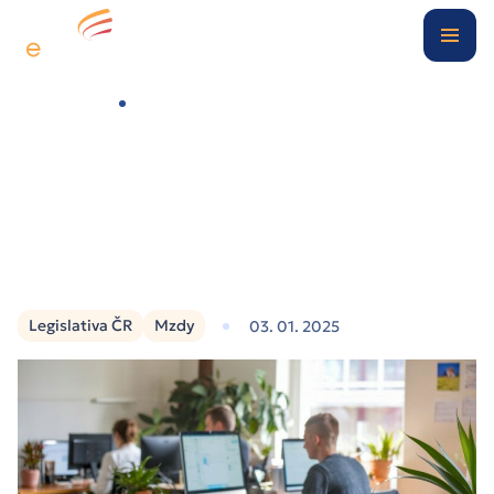
Digitální kancelář
Případové studie
Flexibilní novela zákoníku práce: přehled změn od roku 2025
O nás
Blog
Kontakt
Legislativa ČR
Mzdy
03. 01. 2025
Klientská zóna
Nezávazně poptat