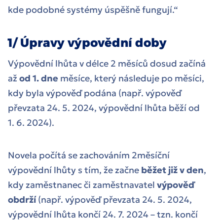
kde podobné systémy úspěšně fungují.“
1/ Úpravy výpovědní doby
Výpovědní lhůta v délce 2 měsíců dosud začíná
až
od 1. dne
měsíce, který následuje po měsíci,
kdy byla výpověď podána (např. výpověď
převzata 24. 5. 2024, výpovědní lhůta běží od
1. 6. 2024).
Novela počítá se zachováním 2měsíční
výpovědní lhůty s tím, že začne
běžet již v den
,
kdy zaměstnanec či zaměstnavatel
výpověď
obdrží
(např. výpověď převzata 24. 5. 2024,
výpovědní lhůta končí 24. 7. 2024 – tzn. končí