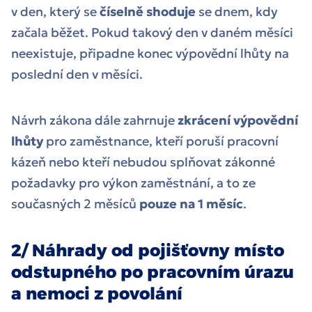
v den, který se
číselně shoduje
se dnem, kdy
začala běžet. Pokud takový den v daném měsíci
neexistuje, připadne konec výpovědní lhůty na
poslední den v měsíci.
Návrh zákona dále zahrnuje
zkrácení výpovědní
lhůty
pro zaměstnance, kteří poruší pracovní
kázeň nebo kteří nebudou splňovat zákonné
požadavky pro výkon zaměstnání, a to ze
současných 2 měsíců
pouze na 1 měsíc
.
2/ Náhrady od pojišťovny místo
odstupného po pracovním úrazu
a nemoci z povolání