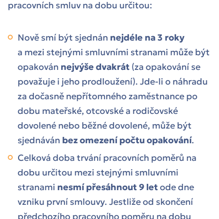
pracovních smluv na dobu určitou:
Nově smí být sjednán
nejdéle na 3 roky
a mezi stejnými smluvními stranami může být
opakován
nejvýše dvakrát
(za opakování se
považuje i jeho prodloužení). Jde-li o náhradu
za dočasně nepřítomného zaměstnance po
dobu mateřské, otcovské a rodičovské
dovolené nebo běžné dovolené, může být
sjednáván
bez omezení počtu opakování
.
Celková doba trvání pracovních poměrů na
dobu určitou mezi stejnými smluvními
stranami
nesmí přesáhnout 9 let
ode dne
vzniku první smlouvy. Jestliže od skončení
předchozího pracovního poměru na dobu