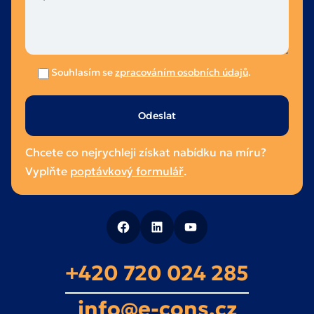
Souhlasím se
zpracováním osobních údajů
.
Ponechte
toto
pole
Chcete co nejrychleji získat nabídku na míru?
prázdné.
Vyplňte
poptávkový formulář
.
+420 720 024 285
info@e-cons.cz