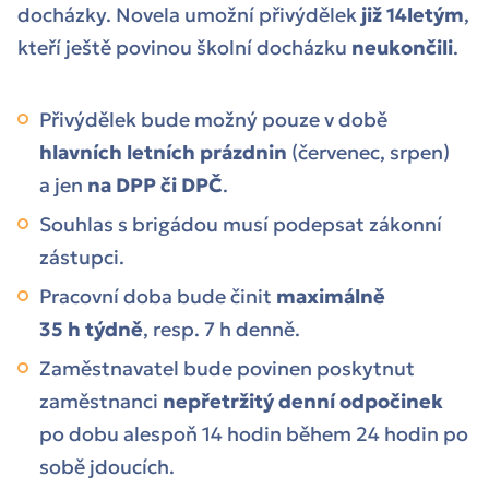
docházky. Novela umožní přivýdělek
již 14letým
,
kteří ještě povinou školní docházku
neukončili
.
Přivýdělek bude možný pouze v době
hlavních letních prázdnin
(červenec, srpen)
a jen
na DPP či DPČ
.
Souhlas s brigádou musí podepsat zákonní
zástupci.
Pracovní doba bude činit
maximálně
35 h týdně
, resp. 7 h denně.
Zaměstnavatel bude povinen poskytnut
zaměstnanci
nepřetržitý denní odpočinek
po dobu alespoň 14 hodin během 24 hodin po
sobě jdoucích.