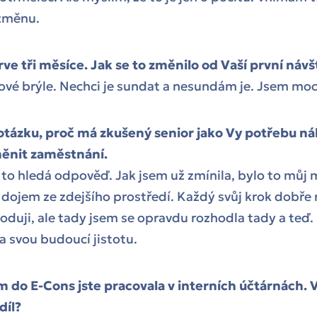
 změnu.
rve tři měsíce. Jak se to změnilo od Vaší první náv
vé brýle. Nechci je sundat a nesundám je. Jsem mo
 otázku, proč má zkušený senior jako Vy potřebu ná
ěnit zaměstnání.
 to hledá odpověď. Jak jsem už zmínila, bylo to můj
 dojem ze zdejšího prostředí. Každý svůj krok dobře
oduji, ale tady jsem se opravdu rozhodla tady a teď. 
la svou budoucí jistotu.
 do E-Cons jste pracovala v interních účtárnách. 
díl?