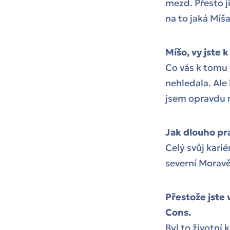
mezd. Přesto ji
na to jaká Míša 
Míšo, vy jste 
Co vás k tomu 
nehledala. Ale
jsem opravdu m
Jak dlouho pr
Celý svůj karié
severní Moravě
Přestože jste 
Cons.
Byl to životní