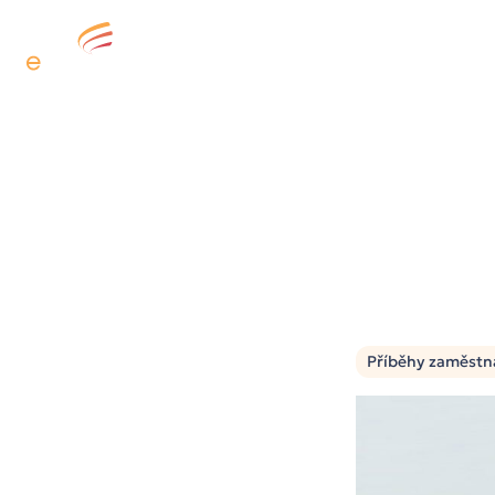
Digitální kancelář
Př
Příběhy zaměstn