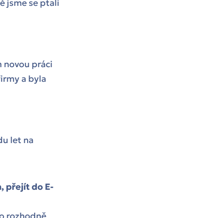
ě jsme se ptali
m novou práci
firmy a byla
du let na
 přejít do E-
 to rozhodně