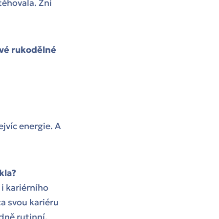
těhovala. Zní
kové rukodělné
ejvíc energie. A
kla?
i kariérního
za svou kariéru
dně rutinní.