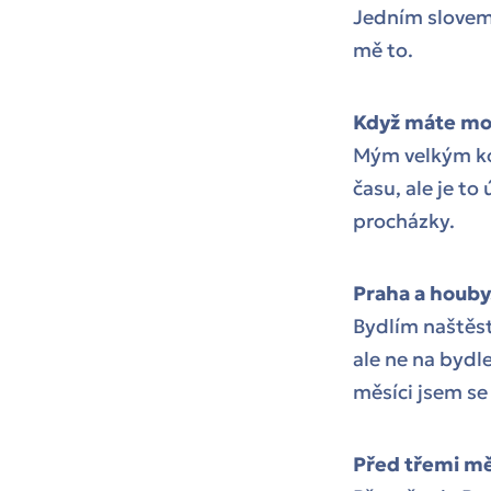
Jedním slovem j
mě to.
Když máte mož
Mým velkým kon
času, ale je to
procházky.
Praha a houby.
Bydlím naštěst
ale ne na bydl
měsíci jsem se
Před třemi mě