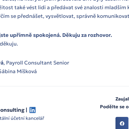
itost také vést lidi a předávat své znalosti mladším 
Učím se přednášet, vysvětlovat, správně komunikovat
 jste upřímně spokojená. Děkuju za rozhovor.
 děkuju.
vá
, Payroll Consultant Senior
 Gábina Míšková
Zauja
Podělte se o
onsulting |
tální účetní kancelář