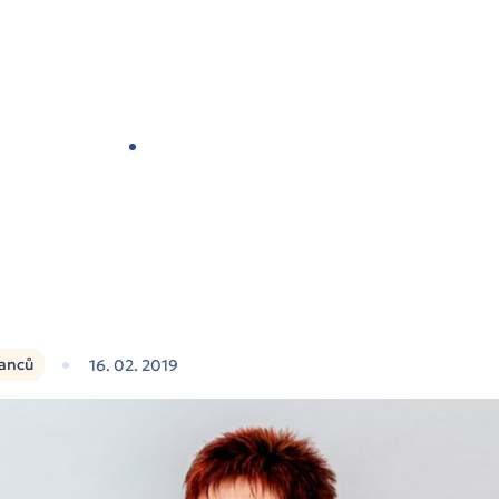
ípadové studie
O nás
Blog
Kontakt
I jako senior se učím nové věci!
anců
16. 02. 2019