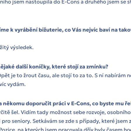
vního jsem nastoupila do E-Cons a druhého jsem se s
íme k vyrábění bižuterie, co Vás nejvíc baví na ta
itý výsledek.
nějaké další koníčky, které stojí za zmínku?
ět je to žrout času, ale stojí to za to. S ní nabírám n
jvíc vydám.
 někomu doporučit práci v E-Cons, co byste mu ře
čitě šel. Vidím tady možnost sebe rozvoje, osobního 
 i pro seniory. Setkávám se zde s případy, které jsem 
 Pozice, na kterých jsem pracovala dřív byly časem ho