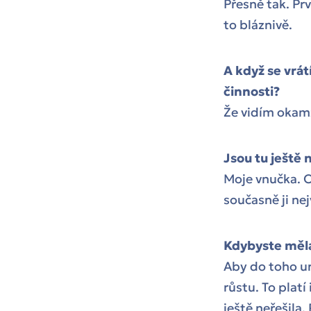
Přesně tak. Pr
to bláznivě.
A když se vrát
činnosti?
Že vidím okamž
Jsou tu ještě 
Moje vnučka. Op
současně ji ne
Kdybyste měla
Aby do toho ur
růstu. To platí
ještě neřešila.