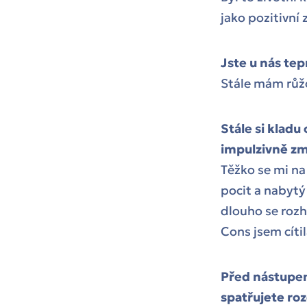
jako pozitivní
Jste u nás tep
Stále mám růžo
Stále si kladu
impulzivně zm
Těžko se mi na
pocit a nabytý
dlouho se rozh
Cons jsem cíti
Před nástupem
spatřujete roz