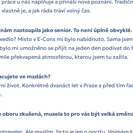
 práce u nás naplňuje a přináší nová poznání. Tradičn
vlastně je, a jak ráda tráví volný čas.
k nám nastoupila jako senior. To není úplně obvyklé.
vedlo? Místo v E-Cons mi bylo nabídnuto. Sama jse
 bylo mi umožněno se přijít na jeden den podívat do 
ile překvapená atmosférou, kterou jsem tu zažila.
acujete ve mzdách?
rní život. Konkrétně dvanáct let v Praze a před tím řa
.
v oboru zkušená, musela to pro vás být velká změna,
 kotrmelec. Ale myslím, že to je jen o pocitu. Vnímám