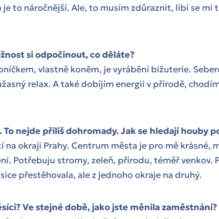
e to náročnější. Ale, to musím zdůraznit, líbí se mi t
nost si odpočinout, co děláte?
íčkem, vlastně koněm, je vyrábění bižuterie. Seber
 úžasný relax. A také dobíjím energii v přírodě, chodí
 To nejde příliš dohromady. Jak se hledají houby p
í na okraji Prahy. Centrum města je pro mě krásné, 
ení. Potřebuju stromy, zeleň, přírodu, téměř venkov. 
 sice přestěhovala, ale z jednoho okraje na druhý.
síci? Ve stejné době, jako jste měnila zaměstnání?