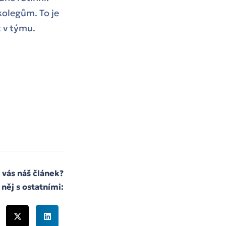
kolegům. To je
 v týmu.
l vás náš článek?
 něj s ostatními: