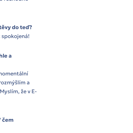
štěvy do teď?
c spokojená!
hle a
 momentální
 rozmýšlím a
Myslím, že v E-
V čem