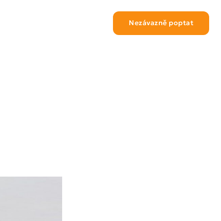
Nezávazně poptat
Klientská zóna