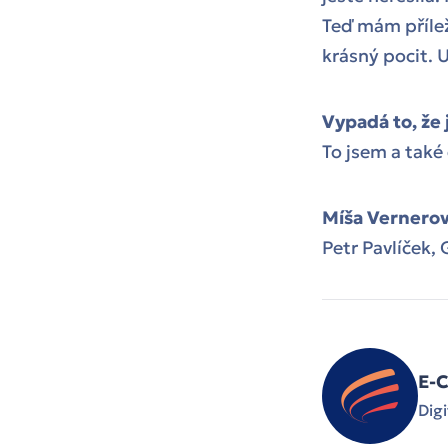
Teď mám přílež
krásný pocit. 
Vypadá to, že
To jsem a také
Míša Vernero
Petr Pavlíček,
E-C
Digi