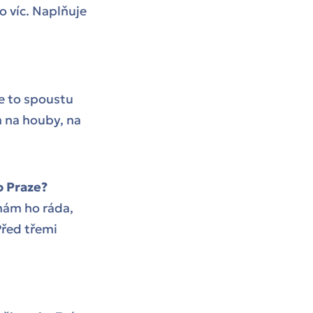
o víc. Naplňuje
e to spoustu
m na houby, na
o Praze?
mám ho ráda,
Před třemi