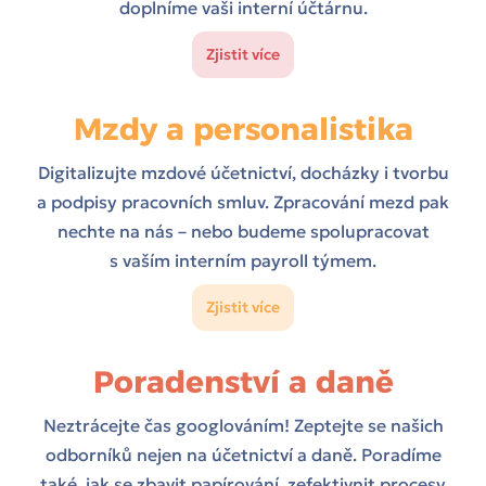
doplníme vaši interní účtárnu.
Zjistit více
Mzdy a personalistika
Digitalizujte mzdové účetnictví, docházky i tvorbu
a podpisy pracovních smluv. Zpracování mezd pak
nechte na nás – nebo budeme spolupracovat
s vaším interním payroll týmem.
Zjistit více
Poradenství a daně
Neztrácejte čas googlováním! Zeptejte se našich
odborníků nejen na účetnictví a daně. Poradíme
také, jak se zbavit papírování, zefektivnit procesy