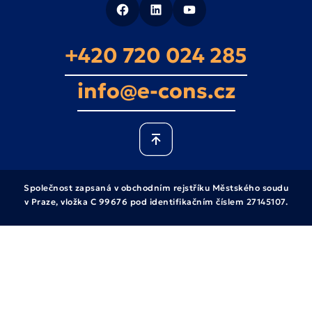
+420 720 024 285
info@e-cons.cz
Společnost zapsaná v obchodním rejstříku Městského soudu
v Praze, vložka C 99676 pod identifikačním číslem 27145107.