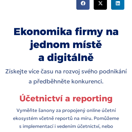
Ekonomika firmy na
jednom místě
a digitálně
Získejte více času na rozvoj svého podnikání
a předběhněte konkurenci.
Účetnictví a reporting
Vyměňte šanony za propojený online účetní
ekosystém včetně reportů na míru. Pomůžeme
s implementací i vedením účetnictví, nebo