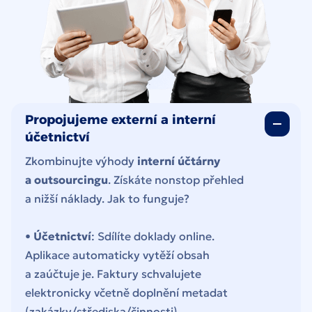
Propojujeme externí a interní
účetnictví
Zkombinujte výhody
interní účtárny
a outsourcingu
. Získáte nonstop přehled
a nižší náklady. Jak to funguje?
•
Účetnictví
: Sdílíte doklady online.
Aplikace automaticky vytěží obsah
a zaúčtuje je. Faktury schvalujete
elektronicky včetně doplnění metadat
(zakázky/střediska/činnosti).