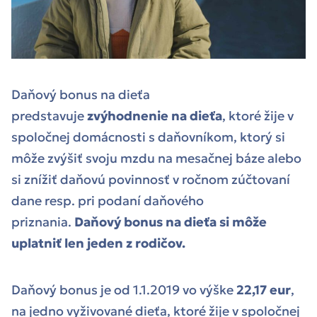
Daňový bonus na dieťa
predstavuje
zvýhodnenie na dieťa
, ktoré žije v
spoločnej domácnosti s daňovníkom, ktorý si
môže zvýšiť svoju mzdu na mesačnej báze alebo
si znížiť daňovú povinnosť v ročnom zúčtovaní
dane resp. pri podaní daňového
priznania.
Daňový bonus na dieťa si môže
uplatniť len jeden z rodičov.
Daňový bonus je od 1.1.2019 vo výške
22,17 eur
,
na jedno vyživované dieťa, ktoré žije v spoločnej