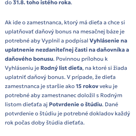
do
31.8. toho istého roka
.
Ak ide o zamestnanca, ktorý má dieťa a chce si
uplatňovať daňový bonus na mesačnej báze je
potrebné aby Vyplnil a podpísal
Vyhlásenie na
uplatnenie nezdaniteľnej časti na daňovníka a
daňového bonusu
. Povinnou prílohou k
Vyhláseniu je
Rodný list dieťa
, na ktoré si žiada
uplatniť daňový bonus. V prípade, že dieťa
zamestnanca je staršie ako
15 rokov
veku je
potrebné aby zamestnanec doložil s Rodným
listom dieťaťa aj
Potvrdenie o štúdiu
. Dané
potvrdenie o štúdiu je potrebné dokladov každý
rok počas doby štúdia dieťaťa.