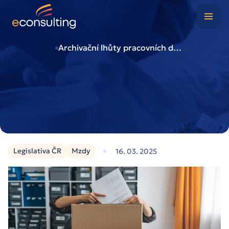
Digitální kancelář
Případové studie
Archivační lhůty pracovních dokumentů: co, kdy a jak vyřadit?
O nás
Blog
Kontakt
Legislativa ČR
Mzdy
16. 03. 2025
Klientská zóna
Nezávazně poptat