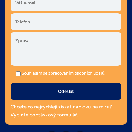
Souhlasím se
zpracováním osobních údajů
.
Ponechte
toto
pole
Chcete co nejrychleji získat nabídku na míru?
prázdné.
Vyplňte
poptávkový formulář
.