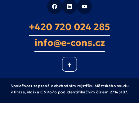
+420 720 024 285
info@e-cons.cz
Společnost zapsaná v obchodním rejstříku Městského soudu
v Praze, vložka C 99676 pod identifikačním číslem 27145107.