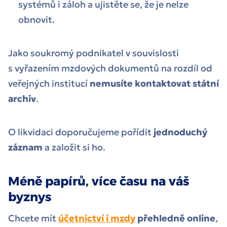
systémů i záloh a ujistěte se, že je nelze
obnovit.
Jako soukromý podnikatel v souvislosti
s vyřazením mzdových dokumentů na rozdíl od
veřejných institucí
nemusíte kontaktovat státní
archiv
.
O likvidaci doporučujeme pořídit
jednoduchý
záznam
a založit si ho.
Méně papírů, více času na váš
byznys
Chcete mít
účetnictví i mzdy
přehledně online
,