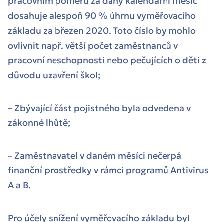
pracovním poměru za daný kalendářní měsíc
dosahuje alespoň 90 % úhrnu vyměřovacího
základu za březen 2020. Toto číslo by mohlo
ovlivnit např. větší počet zaměstnanců v
pracovní neschopnosti nebo pečujících o děti z
důvodu uzavření škol;
– Zbývající část pojistného byla odvedena v
zákonné lhůtě;
– Zaměstnavatel v daném měsíci nečerpá
finanční prostředky v rámci programů Antivirus
A a B.
Pro účely snížení vyměřovacího základu byl