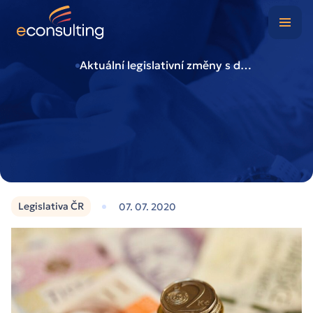
Digitální kancelář
Případové studie
Aktuální legislativní změny s dopadem na zpracování mezd v roce 2020
O nás
Blog
Kontakt
Legislativa ČR
07. 07. 2020
Klientská zóna
Nezávazně poptat